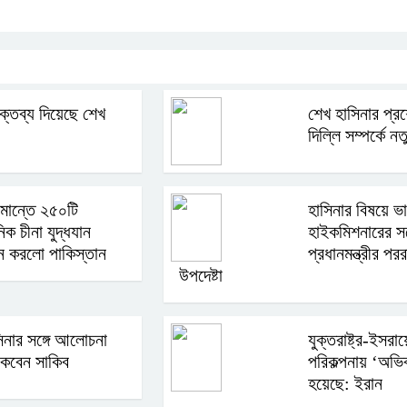
্তব্য দিয়েছে শেখ
শেখ হাসিনার প্রশ
দিল্লি সম্পর্কে 
মান্তে ২৫০টি
হাসিনার বিষয়ে ভ
িক চীনা যুদ্ধযান
হাইকমিশনারের সঙ্
ন করলো পাকিস্তান
প্রধানমন্ত্রীর পরর
উপদেষ্টা
িনার সঙ্গে আলোচনা
যুক্তরাষ্ট্র-ইসরায
কবেন সাকিব
পরিকল্পনায় ‘অভি
হয়েছে: ইরান