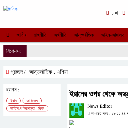
ঢাকা
জাতীয়
রাজনীতি
অর্থনীতি
আন্তর্জাতিক
আইন-আদালত
শিরোনাম:
প্রচ্ছদ /
আন্তর্জাতিক
এশিয়া
,
ট্যাগস :
ইরানের ওপর থেকে অস্ত্র 
ইরান
জাতিসংঘ
News Editor
জাতিসংঘ নিরাপত্তা পরিষদ
আপডেট সময় : ০৮:৫৫:৪৪ পূর্