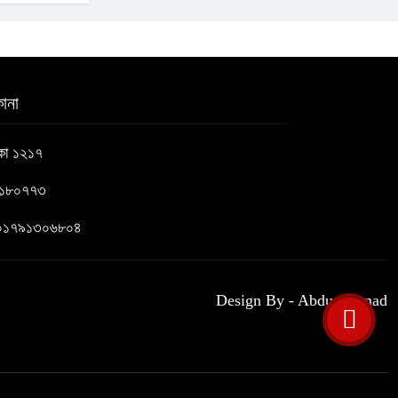
ানা
াকা ১২১৭
৬১৮০৭৭৩
 : ০১৭৯১৩০৬৮০৪
Design By - Abdus Samad