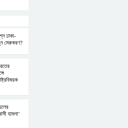
আহত-১০
বন্যায় পাটগ্রামে সড়ক ভেঙে
চলাচলে দুর্ভোগ
্নে ঢাকা-
নতুন মেরুকরণ?
ইউনূসের চেয়ে হাজারগুণ
ভালো দেশ চালাচ্ছেন তারেক:
ারতের
কাদের সিদ্দিকী
গে
াষ্ট্রবিষয়ক
জুলাই জাদুঘরে টিকিট
জালিয়াতি!
়েলের
রাষ্ট্রপতি নির্বাচনের তপশিল
বাসী হামলা’
ঘোষণা ভোট-২০ আগস্ট