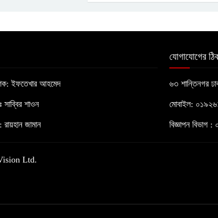
যোগাযোগের ঠিক
াশক: ইফতেখার আহমেদ
৬৩ শান্তিনগর ঢ
োঃ সাব্বির শাওন
মোবাইল: ০১৯২
 রায়হান জামান
বিজ্ঞাপন বিভাগ
Vision Ltd.