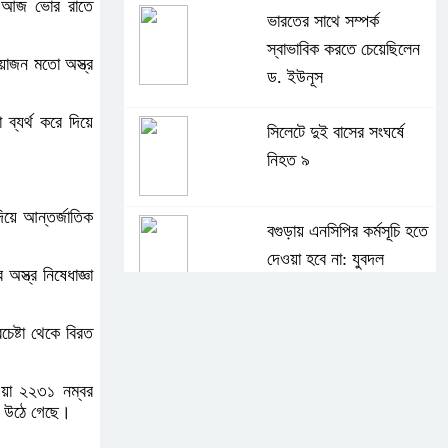
়ে আজ ভোর রাতে
ভারতের সাথে সম্পর্ক
স্বাভাবিক করতে চেয়েছিলেন
়োজন মতো অস্ত্র
ড. ইউনূস
ব্যর্থ করে দিয়ে
সিলেটে দুই বাসের সংঘর্ষে
নিহত ৯
িয়ে আন্তর্জাতিক
বগুড়ায় এনসিপির কর্মসূচি হতে
দেওয়া হবে না: যুবদল
স্ত্র নিষেধাজ্ঞা
সাকিবের পর নওফেলের
রচেষ্টা থেকে বিরত
বাড়িতে আগুন
ওয়া ২২৩১ নম্বর
ঞা উঠে গেছে।
বগুড়ায় বাসচাপায় নিহত-৭,