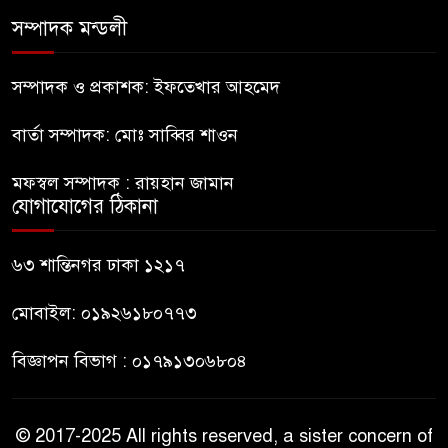
সম্পাদক মন্ডলী
নীলফামারীতে ৫ দিনেও ফিরেনি
কিশোর
সম্পাদক ও প্রকাশক: ইফতেখার আহমেদ
বার্তা সম্পাদক: মোঃ সাব্বির শাওন
ভারত থেকে আসছে ২ দশমিক ৩
মেট্রিক টন টিয়ার শেল
মফস্বল সম্পাদক : রায়হান জামান
যোগাযোগের ঠিকানা
মানবিক মূল্যবোধ সম্পন্ন বিচারকের
অভাব
৬৩ শান্তিনগর ঢাকা ১২১৭
মোবাইল: ০১৯২৬১৮০৭৭৩
বিজ্ঞাপন বিভাগ : ০১৭৯১৩০৬৮০৪
© 2017-2025 All rights reserved, a sister concern of