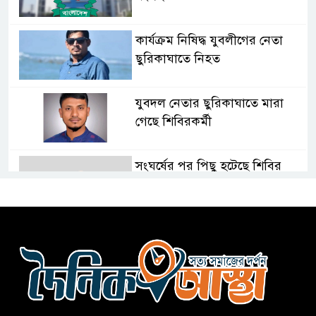
কার্যক্রম নিষিদ্ধ যুবলীগের নেতা
ছুরিকাঘাতে নিহত
যুবদল নেতার ছুরিকাঘাতে মারা
গেছে শিবিরকর্মী
সংঘর্ষের পর পিছু হটেছে শিবির
কথা দিয়েও আসেনি শিবির; অবস্থানে
আছে ছাত্রদল
হযরত শাহজালাল বিমানবন্দরে
বলাকা লাউঞ্জে আগুন