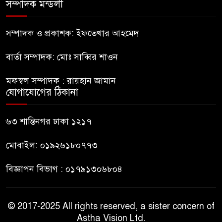
সম্পাদক মন্ডলী
নির্মাণকাজে বালু উত্তোলন; বন্ধ করে
সম্পাদক ও প্রকাশক: ইফতেখার আহমেদ
দিলো প্রশাসন
বার্তা সম্পাদক: মোঃ সাব্বির শাওন
বেনাপোলে বিদেশি পিস্তলসহ
মফস্বল সম্পাদক : রায়হান জামান
আটক-১
যোগাযোগের ঠিকানা
আগামীকাল কাপ্তাইয়ে এসডিজি গ্রাম
৬৩ শান্তিনগর ঢাকা ১২১৭
উদ্বোধন করবেন প্রধানমন্ত্রী
মোবাইল: ০১৯২৬১৮০৭৭৩
বিজ্ঞাপন বিভাগ : ০১৭৯১৩০৬৮০৪
© 2017-2025 All rights reserved, a sister concern of
Astha Vision Ltd.