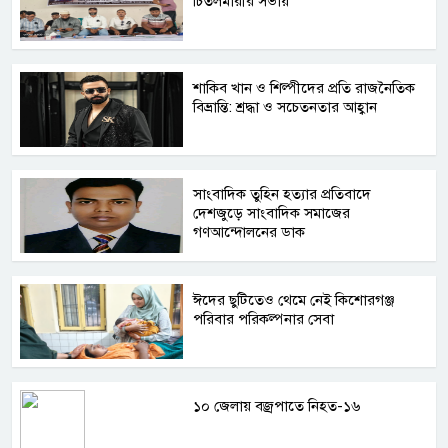
চিতলমারীর সভায়
শাকিব খান ও শিল্পীদের প্রতি রাজনৈতিক
বিভ্রান্তি: শ্রদ্ধা ও সচেতনতার আহ্বান
সাংবাদিক তুহিন হত্যার প্রতিবাদে
দেশজুড়ে সাংবাদিক সমাজের
গণআন্দোলনের ডাক
ঈদের ছুটিতেও থেমে নেই কিশোরগঞ্জ
পরিবার পরিকল্পনার সেবা
১০ জেলায় বজ্রপাতে নিহত-১৬