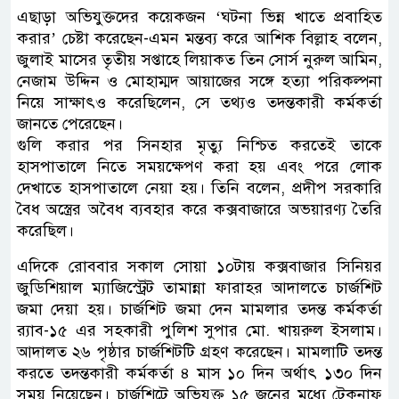
এছাড়া অভিযুক্তদের কয়েকজন ‘ঘটনা ভিন্ন খাতে প্রবাহিত
করার’ চেষ্টা করেছেন-এমন মন্তব্য করে আশিক বিল্লাহ বলেন,
জুলাই মাসের তৃতীয় সপ্তাহে লিয়াকত তিন সোর্স নুরুল আমিন,
নেজাম উদ্দিন ও মোহাম্মদ আয়াজের সঙ্গে হত্যা পরিকল্পনা
নিয়ে সাক্ষাৎও করেছিলেন, সে তথ্যও তদন্তকারী কর্মকর্তা
জানতে পেরেছেন।
গুলি করার পর সিনহার মৃত্যু নিশ্চিত করতেই তাকে
হাসপাতালে নিতে সময়ক্ষেপণ করা হয় এবং পরে লোক
দেখাতে হাসপাতালে নেয়া হয়। তিনি বলেন, প্রদীপ সরকারি
বৈধ অস্ত্রের অবৈধ ব্যবহার করে কক্সবাজারে অভয়ারণ্য তৈরি
করেছিল।
এদিকে রোববার সকাল সোয়া ১০টায় কক্সবাজার সিনিয়র
জুডিশিয়াল ম্যাজিস্ট্রেট তামান্না ফারাহর আদালতে চার্জশিট
জমা দেয়া হয়। চার্জশিট জমা দেন মামলার তদন্ত কর্মকর্তা
র‌্যাব-১৫ এর সহকারী পুলিশ সুপার মো. খায়রুল ইসলাম।
আদালত ২৬ পৃষ্ঠার চার্জশিটটি গ্রহণ করেছেন। মামলাটি তদন্ত
করতে তদন্তকারী কর্মকর্তা ৪ মাস ১০ দিন অর্থাৎ ১৩০ দিন
সময় নিয়েছেন। চার্জশিটে অভিযুক্ত ১৫ জনের মধ্যে টেকনাফ