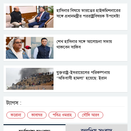
হাসিনার বিষয়ে ভারতের হাইকমিশনারের
সঙ্গে প্রধানমন্ত্রীর পররাষ্ট্রবিষয়ক উপদেষ্টা
শেখ হাসিনার সঙ্গে আলোচনা সভায়
থাকবেন সাকিব
যুক্তরাষ্ট্র-ইসরায়েলের পরিকল্পনায়
‘অভিবাসী হামলা’ হয়েছে: ইরান
ট্যাগস :
করোনা
কাবাঘর
পবিত্র ওমরাহ
সৌদি আরব