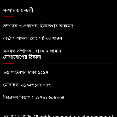
চলাচলে দুর্ভোগ
সম্পাদক মন্ডলী
ইউনূসের চেয়ে হাজারগুণ ভালো দেশ
চালাচ্ছেন তারেক: কাদের সিদ্দিকী
সম্পাদক ও প্রকাশক: ইফতেখার আহমেদ
বার্তা সম্পাদক: মোঃ সাব্বির শাওন
জুলাই জাদুঘরে টিকিট জালিয়াতি!
মফস্বল সম্পাদক : রায়হান জামান
যোগাযোগের ঠিকানা
রাষ্ট্রপতি নির্বাচনের তপশিল ঘোষণা
ভোট-২০ আগস্ট
৬৩ শান্তিনগর ঢাকা ১২১৭
মোবাইল: ০১৯২৬১৮০৭৭৩
বিজ্ঞাপন বিভাগ : ০১৭৯১৩০৬৮০৪