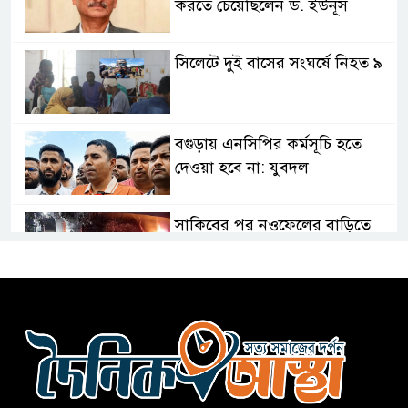
করতে চেয়েছিলেন ড. ইউনূস
সিলেটে দুই বাসের সংঘর্ষে নিহত ৯
বগুড়ায় এনসিপির কর্মসূচি হতে
দেওয়া হবে না: যুবদল
সাকিবের পর নওফেলের বাড়িতে
আগুন
বগুড়ায় বাসচাপায় নিহত-৭,
আহত-১০
বন্যায় পাটগ্রামে সড়ক ভেঙে