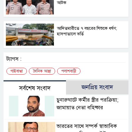
আটক
আদিতমারীতে ৭ বছরের শিশুকে ধর্ষণ;
হাসপাতালে ভর্তি
ট্যাগস :
গাইবান্ধা
দৈনিক আস্থা
পলাশবাড়ী
জনপ্রিয় সংবাদ
সর্বশেষ সংবাদ
চুনারুঘাটে কর্মীর স্ত্রীর পরক্রিয়া;
জামায়াত নেতা বহিষ্কার
ভারতের সাথে সম্পর্ক স্বাভাবিক