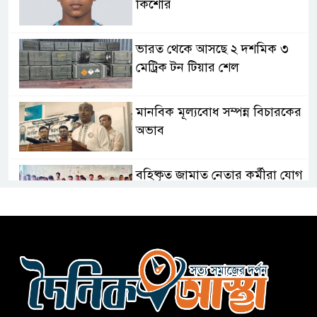
কিশোর
ভারত থেকে আসছে ২ দশমিক ৩
মেট্রিক টন টিয়ার শেল
মানবিক মূল্যবোধ সম্পন্ন বিচারকের
অভাব
বহিষ্কৃত জামাত নেতার কর্মীরা যোগ
দিলেন বিএনপিতে
গুলশানে আ.লীগের ৬ কর্মী আটক
বোমা হামলার আশঙ্কায় সারাদেশে