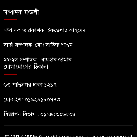
পুলিশের হাই অ্যালার্ট জারি
সম্পাদক মন্ডলী
রাষ্ট্রপতি হওয়ার প্রস্তাব পাননি ড.
ইউনূস
সম্পাদক ও প্রকাশক: ইফতেখার আহমেদ
বার্তা সম্পাদক: মোঃ সাব্বির শাওন
নাটোরে পর্যটনমন্ত্রীকে হত্যার চেষ্টা;
পিস্তলসহ যুবক আটক
মফস্বল সম্পাদক : রায়হান জামান
যোগাযোগের ঠিকানা
তুহিন হত্যার এক বছর: দ্রুত
বিচারের দাবিতে মানববন্ধন
৬৩ শান্তিনগর ঢাকা ১২১৭
মোবাইল: ০১৯২৬১৮০৭৭৩
বিজ্ঞাপন বিভাগ : ০১৭৯১৩০৬৮০৪
© 2017-2025 All rights reserved, a sister concern of