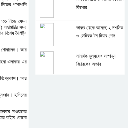
নিজের পাশাপাশি
কিশোর
 এতে নিজে যেমন
) মহামারির সময়
ভারত থেকে আসছে ২ দশমিক
বিশেষ বৈশিষ্ট্য
৩ মেট্রিক টন টিয়ার শেল
দিস শোনালেন। আর
মানবিক মূল্যবোধ সম্পন্ন
কোনো এলাকায় এর
বিচারকের অভাব
ই বহিঃপ্রকাশ। আর
বহিষ্কৃত জামাত নেতার কর্মীরা
যোগ দিলেন বিএনপিতে
ুসংবাদ। হাদিসের
সহকারে সাওয়াবের
গুলশানে আ.লীগের ৬ কর্মী
 তার বাইরে কোনো
আটক