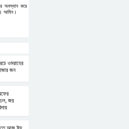
রে অবস্থান করে
ুন। আমিন।
বোমা হামলার আশঙ্কায়
সারাদেশে পুলিশের হাই
অ্যালার্ট জারি
রাষ্ট্রপতি হওয়ার প্রস্তাব
পাননি ড. ইউনূস
খরচে ওমরাহের
হাজার জন
নাটোরে পর্যটনমন্ত্রীকে হত্যার
চেষ্টা; পিস্তলসহ যুবক আটক
ররফের
 ঢল, জয়
তুহিন হত্যার এক বছর: দ্রুত
িদায়
বিচারের দাবিতে মানববন্ধন
াড়িতে আজ ঈদ