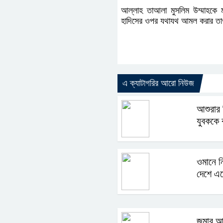
আল্লাহ তাআলা মুসলিম উম্মাহকে ম
হাদিসের ওপর যথাযথ আমল করার তা
এ ক্যাটাগরির আরো নিউজ
আশুরার 
যুবককে 
ওমানে ন
দেশে এ
জুমার 