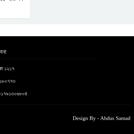
ানা
াকা ১২১৭
৬১৮০৭৭৩
 : ০১৭৯১৩০৬৮০৪
Design By - Abdus Samad