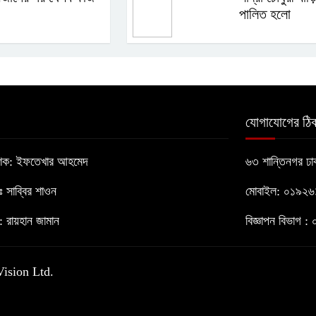
পালিত হলো
যোগাযোগের ঠিক
াশক: ইফতেখার আহমেদ
৬৩ শান্তিনগর ঢ
োঃ সাব্বির শাওন
মোবাইল: ০১৯২
 রায়হান জামান
বিজ্ঞাপন বিভাগ
Vision Ltd.