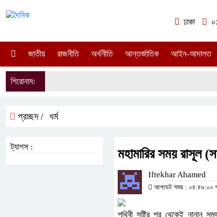
ঢাকা
০১
জাতীয়
রাজনীতি
অর্থনীতি
আন্তর্জাতিক
আইন-আদালত
শিরোনাম:
প্রচ্ছদ /
ধর্ম
ট্যাগস :
মহামারির সময় রাসূল (সা
Iftekhar Ahamed
আপডেট সময় : ০৪:৪৯:০০ পূর্
পৃথিবী সৃষ্টির পর থেকেই নানান সম