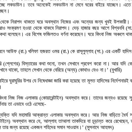
হচ্ছে লকডাউন। তবে অনেকেই লকডাউন না মেনে ঘরের বাইরে যাচ্ছেন। এতে 
চ্ছেন।
থেকে নিরাপদ থাকতে ঘরে অবস্থান নিজের এবং অন্যের জন্য খুবই উপকারী।
যরাও সংক্রমণ হওয়া থেকে থাকবে নিরাপদ। দেড় হাজার বছর আগে বিশ্বনবি (সা.
কথা বলেছেন। এর বিশেষ ফজিলতও বর্ণনা করেছেন। ঘরে কিংবা নিজ অঞ্চলে থাকার 
ন ইবনে আউফ (রা.) খলিফা হজরত ওমর (রা.) কে রাসূলুল্লাহ (সা.) এর একটি হা
ি (প্লেগের) বিস্তারের কথা শুনো, তখন সেখানে প্রবেশ করো না। আর যদি 
েখানে থাকো, তাহলে সেখান থেকে বেরিয়ে (অন্য) কোথাও যেও না।’ (বুখারি)
াইরে ঘুরাঘুরির উপর যে নিষেধাজ্ঞা জারি করা হয়েছে তা মূলত হাদিসের নির্দেশনার
।
ে কিংবা নিজ নিজ এলাকায় (কোয়ারেন্টাইন) অবস্থান করে। তাদের জন্যও রয়েছে স
র্ণনায় তা এভাবে ওঠে এসেছে-
 ব্যক্তি যদি মহামারি আক্রান্ত এলাকায় অবস্থান করে। আর নিজ বাড়িতে ধৈর্য 
েন্টাইনে) অবস্থান করে যে, আল্লাহ তাআলা তাকদিরে যা চূড়ান্ত করে রেখেছেন,
হলে তার জন্য রয়েছে একজন শহিদের সমান সাওয়াব।’ (মুসনাদে আহমদ)