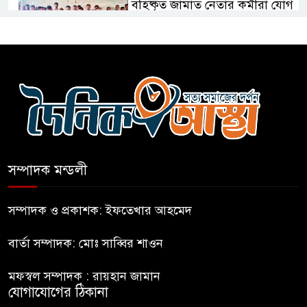
বহিষ্কৃত জামাত নেতার কর্মীরা যোগ
দিলেন বিএনপিতে
গুলশানে আ.লীগের ৬ কর্মী আটক
বোমা হামলার আশঙ্কায় সারাদেশে
পুলিশের হাই অ্যালার্ট জারি
সম্পাদক মন্ডলী
রাষ্ট্রপতি হওয়ার প্রস্তাব পাননি ড.
ইউনূস
সম্পাদক ও প্রকাশক: ইফতেখার আহমেদ
বার্তা সম্পাদক: মোঃ সাব্বির শাওন
নাটোরে পর্যটনমন্ত্রীকে হত্যার চেষ্টা;
পিস্তলসহ যুবক আটক
মফস্বল সম্পাদক : রায়হান জামান
যোগাযোগের ঠিকানা