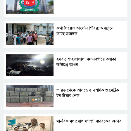
কথা দিয়েও আসেনি শিবির; অবস্থানে
আছে ছাত্রদল
হযরত শাহজালাল বিমানবন্দরে বলাকা
লাউঞ্জে আগুন
ভারত থেকে আসছে ২ দশমিক ৩ মেট্রিক
টন টিয়ার শেল
মানবিক মূল্যবোধ সম্পন্ন বিচারকের অভাব