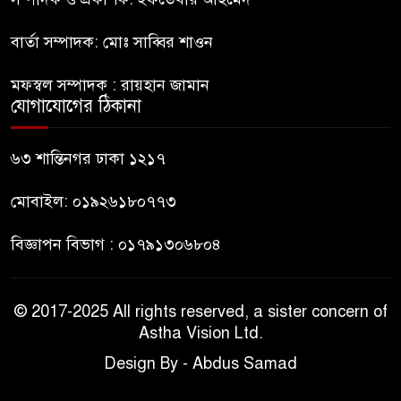
বার্তা সম্পাদক: মোঃ সাব্বির শাওন
ভারত থেকে আসছে ২ দশমিক ৩
মেট্রিক টন টিয়ার শেল
মফস্বল সম্পাদক : রায়হান জামান
যোগাযোগের ঠিকানা
মানবিক মূল্যবোধ সম্পন্ন বিচারকের
অভাব
৬৩ শান্তিনগর ঢাকা ১২১৭
মোবাইল: ০১৯২৬১৮০৭৭৩
বিজ্ঞাপন বিভাগ : ০১৭৯১৩০৬৮০৪
© 2017-2025 All rights reserved, a sister concern of
Astha Vision Ltd.
Design By - Abdus Samad