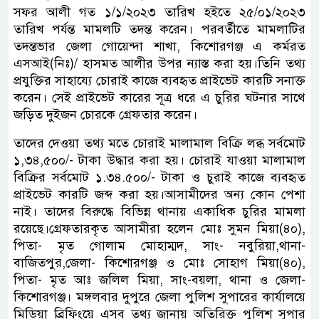
সফর আলী গত ১/১/২০২৩ তারিখ হইতে ২৫/০১/২০২৩
তারিখ পর্যন্ত মামলটি তদন্ত করেন। পরবর্তীতে মামলাটির
তদন্তভার জেলা গোয়েন্দা শাখা, কিশোরগঞ্জ এ কর্মরত
এসআই(নিঃ)/ হাসমত আলীর উপর ন্যাস্ত করা হয়।তিনি তথ্য
প্রযুক্তির সাহায্যে চোরাই কাজে ব্যবহৃত প্রাইভেট কারটি সনাক্ত
করেন। সেই প্রাইভেট কারের সূত্র ধরে এ চুরির ঘটনার সাথে
জড়িত দুইজন চোরকে গ্রেফতার করেন।
তাদের দেওয়া তথ্য মতে চোরাই মালামাল বিক্রি লব্ধ সর্বমোট
১,৩৪,৫০০/- টাকা উদ্ধার করা হয়। চোরাই যাওয়া মালামাল
বিক্রির সর্বমোট ১.৩৪.৫০০/- টাকা ও চুরাই কাজে ব্যবহৃত
প্রাইভেট কারটি জব্দ করা হয়।আসামীদের অন্য কোন পেশা
নাই। তাদের বিরুদ্ধে বিভিন্ন থানায় একাধিক চুরির মামলা
রয়েছে।গ্রেফতারকৃত আসামীরা হলেন মোঃ সুমন মিয়া(৪০),
পিতা- মৃত গোলাম মোহাম্মদ, সাং- নবুরিয়া,থানা-
বাজিতপুর,জেলা- কিশোরগঞ্জ ও মোঃ সোহাগ মিয়া(৪০),
পিতা- মৃত আঃ জলিল মিয়া, সাং-বয়লা, থানা ও জেলা-
কিশোরগঞ্জ। মঙ্গলবার দুপুরে জেলা পুলিশ সুপারের কার্যালয়ে
মিডিয়া ব্রিফিংয়ে এসব তথ্য জানায় অতিরিক্ত পুলিশ সুপার