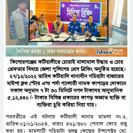
কিশোরগঞ্জের কটিয়াদীতে চোরাই মালামাল উদ্ধার ও চোর
গ্রেফতার বিষয়ে জেলা পুলিশের প্রেস ব্রিফিং অনুষ্ঠিত হয়েছে।
২৭/১২/২০২২ তারিখ কটিয়াদি থানাধীন গচিহাটা বাজারের
মাইশা ক্লথ স্টোর এন্ড পর্দা গ্যালারী নামক কাপড়ের দোকানে
সকাল অনুমান ৭ টা ৩০ মিনিটে নগদ টাকাসহ আনুমানিক
৫,১২,৪৪০ /- টাকার বিভিন্ন প্রকারের কাপড় অজ্ঞাত ব্যক্তি বা
ব্যক্তিরা চুরি করিয়া নিয়া যায়।
পরবর্তীতে এই ঘটনায় কটিয়াদী থানার মামলা নং-২,
তারিখ-০১/০১/২০২৩, ধারাঃ ৪৬১/৩৮০ পেনাল কোড রজু
করা হয়। মামলাটি গচিহাটা তদন্ত কেন্দ্রের ইন্সপেক্টর মো.