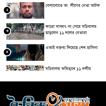
বেলাবোতে আ. লীগের নেতা আটক
২
কারো সাক্ষাৎ না পেয়ে সচিবালয়
৩
ছাড়লেন ১১ দলের নেতারা
এআই বক্তব্য দিয়েছে শেখ হাসিনা
৪
সচিবালয় অভিমুখে ১১ দলীয়
৫
ঐক্যের পদযাত্রা আটকে দিলো
পুলিশ
হাসিনাকে সংবাদমাধ্যমে কথা বলার
৬
সুযোগ দেওয়ায় ঢাকার ক্ষোভ