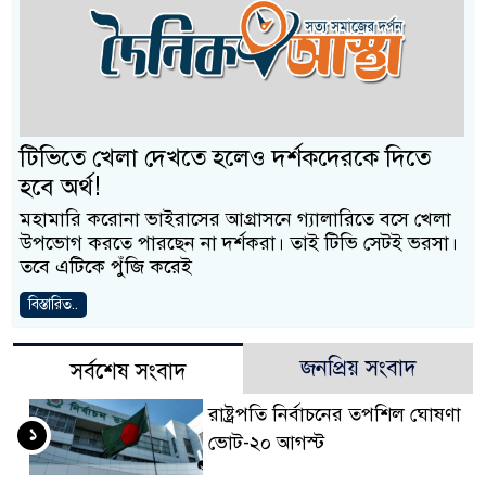
টিভিতে খেলা দেখতে হলেও দর্শকদেরকে দিতে
হবে অর্থ!
মহামারি করোনা ভাইরাসের আগ্রাসনে গ্যালারিতে বসে খেলা
উপভোগ করতে পারছেন না দর্শকরা। তাই টিভি সেটই ভরসা।
তবে এটিকে পুঁজি করেই
বিস্তারিত..
জনপ্রিয় সংবাদ
সর্বশেষ সংবাদ
রাষ্ট্রপতি নির্বাচনের তপশিল ঘোষণা
১
ভোট-২০ আগস্ট