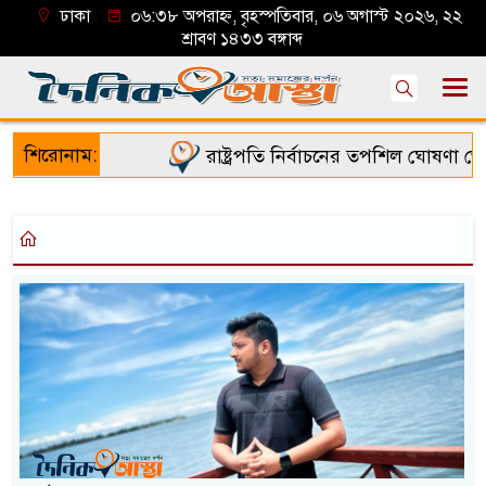
ঢাকা
০৬:৩৮ অপরাহ্ন, বৃহস্পতিবার, ০৬ অগাস্ট ২০২৬, ২২
শ্রাবণ ১৪৩৩ বঙ্গাব্দ
শিরোনাম:
রাষ্ট্রপতি নির্বাচনের তপশিল ঘোষণা ভোট