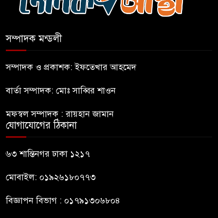
জুলাই গণঅভ্যুত্থান দিবসের
৭
অনুষ্ঠানস্থল থেকে বের করে
সম্পাদক মন্ডলী
সাংবাদিক পেটালো বিএনপি-
ছাত্রদল
সম্পাদক ও প্রকাশক: ইফতেখার আহমেদ
ফের জকসু নেতার ওপর হামলা
৮
বার্তা সম্পাদক: মোঃ সাব্বির শাওন
মফস্বল সম্পাদক : রায়হান জামান
সাকিব আল হাসানের বাড়িতে বোমা
যোগাযোগের ঠিকানা
৯
নিক্ষেপ
৬৩ শান্তিনগর ঢাকা ১২১৭
শেখ হাসিনার প্রশ্নে ঢাকা-দিল্লি
১০
সম্পর্কে নতুন মেরুকরণ?
মোবাইল: ০১৯২৬১৮০৭৭৩
বিজ্ঞাপন বিভাগ : ০১৭৯১৩০৬৮০৪