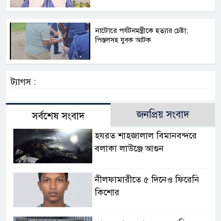
নাটোরে পর্যটনমন্ত্রীকে হত্যার চেষ্টা;
পিস্তলসহ যুবক আটক
ট্যাগস :
জনপ্রিয় সংবাদ
সর্বশেষ সংবাদ
হযরত শাহজালাল বিমানবন্দরে
বলাকা লাউঞ্জে আগুন
নীলফামারীতে ৫ দিনেও ফিরেনি
কিশোর