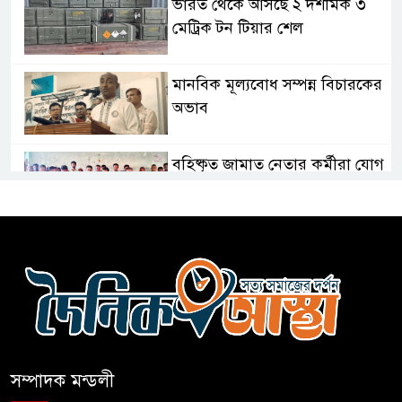
ভারত থেকে আসছে ২ দশমিক ৩
মেট্রিক টন টিয়ার শেল
মানবিক মূল্যবোধ সম্পন্ন বিচারকের
অভাব
বহিষ্কৃত জামাত নেতার কর্মীরা যোগ
দিলেন বিএনপিতে
গুলশানে আ.লীগের ৬ কর্মী আটক
বোমা হামলার আশঙ্কায় সারাদেশে
পুলিশের হাই অ্যালার্ট জারি
সম্পাদক মন্ডলী