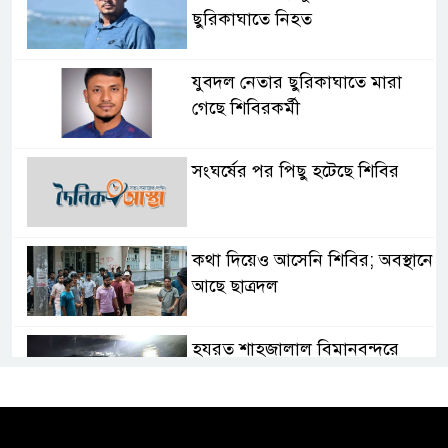
ছুরিকাঘাতে নিহত
যুবদল নেতার ছুরিকাঘাতে মারা
গেছে শিবিরকর্মী
সংঘর্ষের পর পিছু হটেছে শিবির
কথা দিয়েও আসেনি শিবির; অবস্থানে
আছে ছাত্রদল
হযরত শাহজালাল বিমানবন্দরে
বলাকা লাউঞ্জে আগুন
নীলফামারীতে ৫ দিনেও ফিরেনি