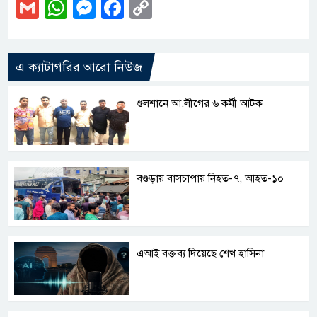
Gmail
WhatsApp
Messenger
Facebook
Copy
Link
এ ক্যাটাগরির আরো নিউজ
গুলশানে আ.লীগের ৬ কর্মী আটক
বগুড়ায় বাসচাপায় নিহত-৭, আহত-১০
এআই বক্তব্য দিয়েছে শেখ হাসিনা