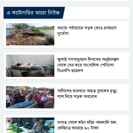
এ ক্যাটাগরির আরো নিউজ
বন্যায় পাটগ্রামে সড়ক ভেঙে চলাচলে
দুর্ভোগ
জুলাই গণঅভ্যুত্থান দিবসের অনুষ্ঠানস্থল
থেকে বের করে সাংবাদিক পেটালো
বিএনপি-ছাত্রদল
সালিশের মারধরে আহত যুবকের মৃত্যু,
লাশ নিয়ে সড়ক অবরোধ
ভারত থেকে কাঁচা মরিচ আমদানি শুরু,
কেজিতে কমেছে ৯০ টাকা