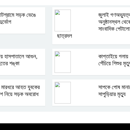
 পাটগ্রামে সড়ক ভেঙে
জুলাই গণঅভ্যুত্
ুর্ভোগ
অনুষ্ঠানস্থল থেক
সাংবাদিক পেটালো
ছাত্রদল
রায় হাসপাতালে আগুন,
কাপ্তাইয়ে গলায় 
হতের শঙ্কা
পেঁচিয়ে শিশুর মৃত্য
 মারধরে আহত যুবকের
সাপকে পোষ মানা
লাশ নিয়ে সড়ক অবরোধ
সাপুড়িয়ার মৃত্যু