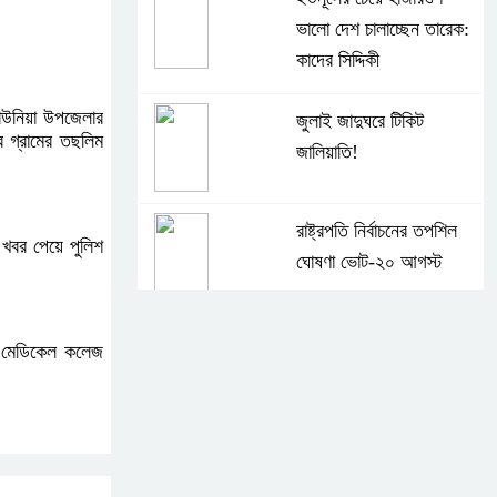
ভালো দেশ চালাচ্ছেন তারেক:
কাদের সিদ্দিকী
কাউনিয়া উপজেলার
জুলাই জাদুঘরে টিকিট
র গ্রামের তছলিম
জালিয়াতি!
রাষ্ট্রপতি নির্বাচনের তপশিল
 খবর পেয়ে পুলিশ
ঘোষণা ভোট-২০ আগস্ট
বেলাবোতে আ. লীগের নেতা
র মেডিকেল কলেজ
আটক
কারো সাক্ষাৎ না পেয়ে সচিবালয়
ছাড়লেন ১১ দলের নেতারা