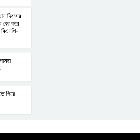
থান দিবসের
এআই বক্তব্য দিয়েছে শেখ
ে বের করে
হাসিনা
 বিএনপি-
সচিবালয় অভিমুখে ১১ দলীয়
ঐক্যের পদযাত্রা আটকে
গামছা
দিলো পুলিশ
ু
হাসিনাকে সংবাদমাধ্যমে কথা
বলার সুযোগ দেওয়ায় ঢাকার
তে গিয়ে
ক্ষোভ
জুলাই গণঅভ্যুত্থান দিবসের
অনুষ্ঠানস্থল থেকে বের করে
সাংবাদিক পেটালো বিএনপি-