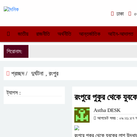
ঢাকা
০৩
জাতীয়
রাজনীতি
অর্থনীতি
আন্তর্জাতিক
আইন-আদালত
শিরোনাম:
প্রচ্ছদ /
দুর্ঘটনা
রংপুর
,
ট্যাগস :
রংপুরে পুকুর থেকে যুবক
Astha DESK
আপডেট সময় : ০৯:৩১:৫৭ অপর
রংপুরে পুকুর থেকে যুবকের লাশ উদ্ধা