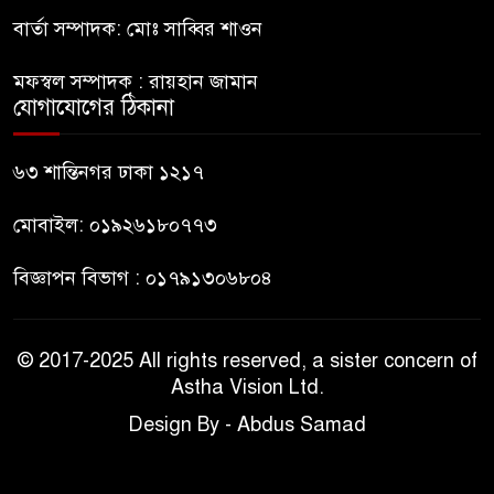
বার্তা সম্পাদক: মোঃ সাব্বির শাওন
ভারত থেকে আসছে ২ দশমিক ৩
৯
মেট্রিক টন টিয়ার শেল
মফস্বল সম্পাদক : রায়হান জামান
যোগাযোগের ঠিকানা
মানবিক মূল্যবোধ সম্পন্ন বিচারকের
১০
অভাব
৬৩ শান্তিনগর ঢাকা ১২১৭
মোবাইল: ০১৯২৬১৮০৭৭৩
বিজ্ঞাপন বিভাগ : ০১৭৯১৩০৬৮০৪
© 2017-2025 All rights reserved, a sister concern of
Astha Vision Ltd.
Design By - Abdus Samad