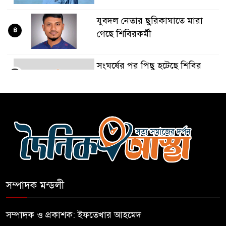
যুবদল নেতার ছুরিকাঘাতে মারা
৪
গেছে শিবিরকর্মী
সংঘর্ষের পর পিছু হটেছে শিবির
৫
কথা দিয়েও আসেনি শিবির;
৬
অবস্থানে আছে ছাত্রদল
হযরত শাহজালাল বিমানবন্দরে
৭
বলাকা লাউঞ্জে আগুন
সম্পাদক মন্ডলী
নীলফামারীতে ৫ দিনেও ফিরেনি
৮
কিশোর
সম্পাদক ও প্রকাশক: ইফতেখার আহমেদ