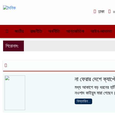
ঢাকা
০১
জাতীয়
রাজনীতি
অর্থনীতি
আন্তর্জাতিক
আইন-আদালত
শিরোনাম:
না ফেরার দেশে ক্যাপ্
মধ্য আকাশে বড় ধরনের হার্ট 
নওশাদ কাইয়ুম মারা গেছেন
বিস্তারিত..