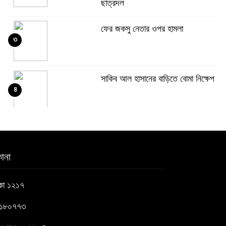
ছাত্রদল
ফের জকসু নেতার ওপর হামলা
৩
সাকিব আল হাসানের বাড়িতে বোমা নিক্ষেপ
৪
শেখ হাসিনার প্রশ্নে ঢাকা-দিল্লি সম্পর্কে
৫
নতুন মেরুকরণ?
ানা
বিএনপির সক্রিয় অংশগ্রহণই জুলাই
াকা ১২১৭
৬
গণঅভ্যুত্থানকে ত্বরান্বিত করেছিল
৬১৮০৭৭৩