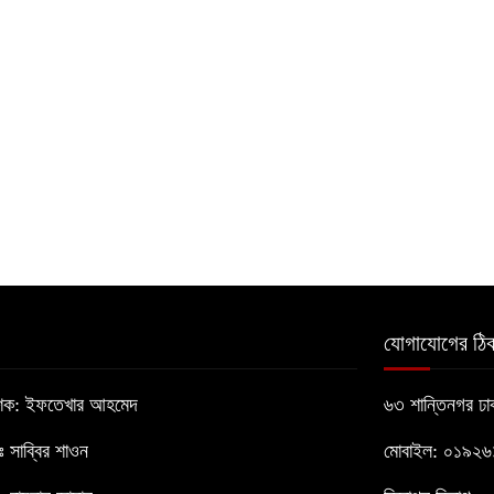
যোগাযোগের ঠিক
াশক: ইফতেখার আহমেদ
৬৩ শান্তিনগর ঢ
োঃ সাব্বির শাওন
মোবাইল: ০১৯২