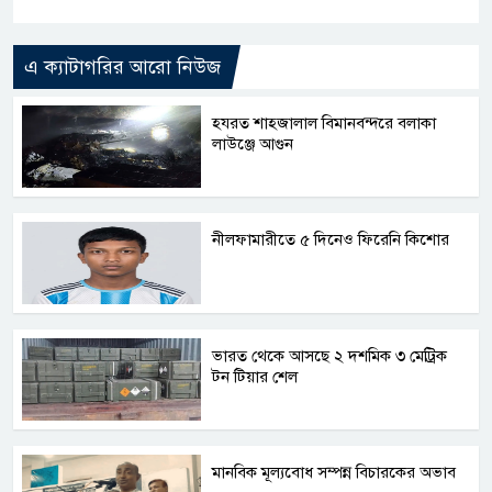
Link
এ ক্যাটাগরির আরো নিউজ
হযরত শাহজালাল বিমানবন্দরে বলাকা
লাউঞ্জে আগুন
নীলফামারীতে ৫ দিনেও ফিরেনি কিশোর
ভারত থেকে আসছে ২ দশমিক ৩ মেট্রিক
টন টিয়ার শেল
মানবিক মূল্যবোধ সম্পন্ন বিচারকের অভাব