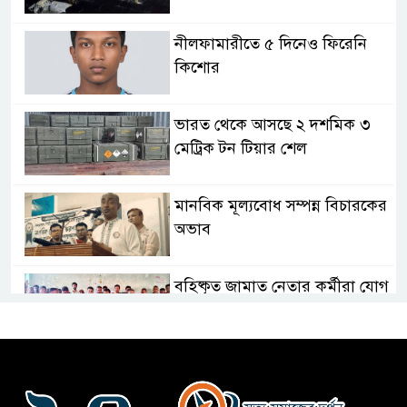
নীলফামারীতে ৫ দিনেও ফিরেনি
কিশোর
ভারত থেকে আসছে ২ দশমিক ৩
মেট্রিক টন টিয়ার শেল
মানবিক মূল্যবোধ সম্পন্ন বিচারকের
অভাব
বহিষ্কৃত জামাত নেতার কর্মীরা যোগ
দিলেন বিএনপিতে
গুলশানে আ.লীগের ৬ কর্মী আটক