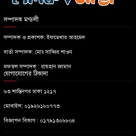
রাষ্ট্রপতি হওয়ার প্রস্তাব পাননি ড.
ইউনূস
সম্পাদক মন্ডলী
নাটোরে পর্যটনমন্ত্রীকে হত্যার চেষ্টা;
পিস্তলসহ যুবক আটক
সম্পাদক ও প্রকাশক: ইফতেখার আহমেদ
বার্তা সম্পাদক: মোঃ সাব্বির শাওন
তুহিন হত্যার এক বছর: দ্রুত
বিচারের দাবিতে মানববন্ধন
মফস্বল সম্পাদক : রায়হান জামান
যোগাযোগের ঠিকানা
চুনারুঘাটে কর্মীর স্ত্রীর পরক্রিয়া;
জামায়াত নেতা বহিষ্কার
৬৩ শান্তিনগর ঢাকা ১২১৭
মোবাইল: ০১৯২৬১৮০৭৭৩
বিজ্ঞাপন বিভাগ : ০১৭৯১৩০৬৮০৪