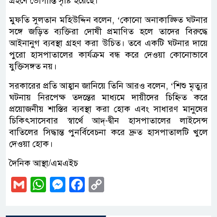
গ্রহণে ভোগান্তি সৃষ্টি হয়েছে।
মুফতি সুলতান মহিউদ্দিন বলেন, ‘কোনো অনাকাঙ্ক্ষিত ঘটনার
সঙ্গে জড়িত ব্যক্তিরা দোষী প্রমাণিত হলে তাদের বিরুদ্ধে
আইনানুগ ব্যবস্থা গ্রহণ করা উচিত। তবে একটি ঘটনার দায়ে
পুরো হাসপাতালের কার্যক্রম বন্ধ করে দেওয়া কোনোভাবে
যুক্তিসঙ্গত নয়।
সরকারের প্রতি আহ্বান জানিয়ে তিনি আরও বলেন, ‘শিশু মৃত্যুর
ঘটনায় নিরপেক্ষ তদন্তের মাধ্যমে দায়ীদের চিহ্নিত করে
প্রয়োজনীয় শাস্তির ব্যবস্থা করা হোক এবং সাধারণ মানুষের
চিকিৎসাসেবার স্বার্থে আদ্-দ্বীন হাসপাতালের লাইসেন্স
বাতিলের সিদ্ধান্ত পুনর্বিবেচনা করে দ্রুত হাসপাতালটি খুলে
দেওয়া হোক।
দৈনিক আস্থা/এমএইচ
Gmail
WhatsApp
Messenger
Facebook
Copy
Link