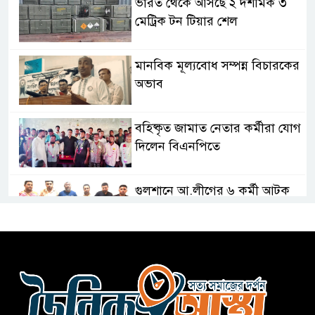
ভারত থেকে আসছে ২ দশমিক ৩
মেট্রিক টন টিয়ার শেল
মানবিক মূল্যবোধ সম্পন্ন বিচারকের
অভাব
বহিষ্কৃত জামাত নেতার কর্মীরা যোগ
দিলেন বিএনপিতে
গুলশানে আ.লীগের ৬ কর্মী আটক
বোমা হামলার আশঙ্কায় সারাদেশে
পুলিশের হাই অ্যালার্ট জারি