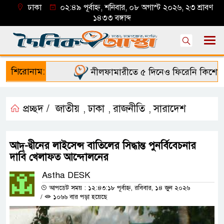
ঢাকা
০২:৪৯ পূর্বাহ্ন, শনিবার, ০৮ অগাস্ট ২০২৬, ২৩ শ্রাবণ
১৪৩৩ বঙ্গাব্দ
শিরোনাম:
নীলফামারীতে ৫ দিনেও ফিরেনি কিশোর
প্রচ্ছদ /
জাতীয়
ঢাকা
রাজনীতি
সারাদেশ
,
,
,
আদ্-দ্বীনের লাইসেন্স বাতিলের সিদ্ধান্ত পুনর্বিবেচনার
দাবি খেলাফত আন্দোলনের
Astha DESK
আপডেট সময় : ১২:৪৩:১৮ পূর্বাহ্ন, রবিবার, ১৪ জুন ২০২৬
/
১০৬৬ বার পড়া হয়েছে