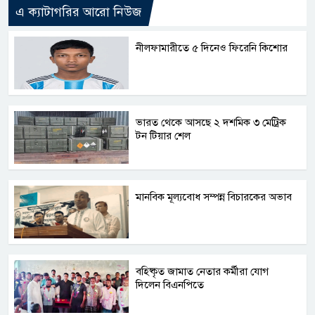
এ ক্যাটাগরির আরো নিউজ
নীলফামারীতে ৫ দিনেও ফিরেনি কিশোর
ভারত থেকে আসছে ২ দশমিক ৩ মেট্রিক
টন টিয়ার শেল
মানবিক মূল্যবোধ সম্পন্ন বিচারকের অভাব
বহিষ্কৃত জামাত নেতার কর্মীরা যোগ
দিলেন বিএনপিতে