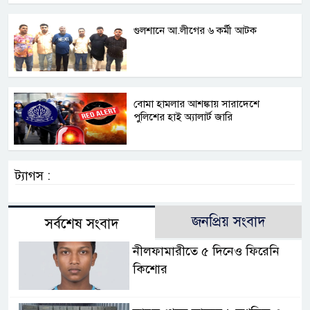
গুলশানে আ.লীগের ৬ কর্মী আটক
বোমা হামলার আশঙ্কায় সারাদেশে
পুলিশের হাই অ্যালার্ট জারি
ট্যাগস :
জনপ্রিয় সংবাদ
সর্বশেষ সংবাদ
নীলফামারীতে ৫ দিনেও ফিরেনি
কিশোর